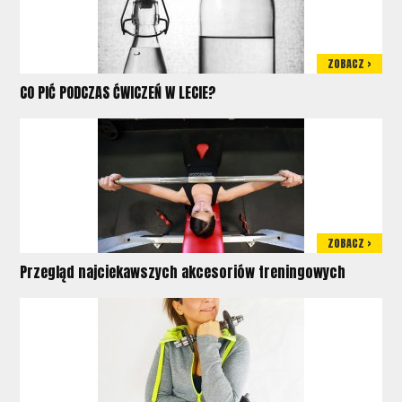
ZOBACZ >
CO PIĆ PODCZAS ĆWICZEŃ W LECIE?
ZOBACZ >
Przegląd najciekawszych akcesoriów treningowych