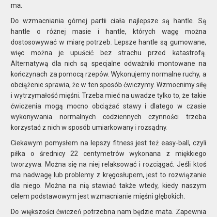
ma.
​Do wzmacniania górnej partii ciała najlepsze są hantle. Są
hantle o różnej masie i hantle, których wagę można
dostosowywać w miarę potrzeb. Lepsze hantle są gumowane,
więc można je upuścić bez strachu przed katastrofą.
Alternatywą dla nich są specjalne odważniki montowane na
kończynach za pomocą rzepów. Wykonujemy normalne ruchy, a
obciążenie sprawia, że w ten sposób ćwiczymy. Wzmocnimy siłę
i wytrzymałość mięśni. Trzeba mieć na uwadze tylko to, że takie
ćwiczenia mogą mocno obciążać stawy i dlatego w czasie
wykonywania normalnych codziennych czynności trzeba
korzystać z nich w sposób umiarkowany i rozsądny.
Ciekawym pomysłem na lepszy fitness jest też easy-ball, czyli
piłka o średnicy 22 centymetrów wykonana z miękkiego
tworzywa. Można się na niej relaksować i rozciągać. Jeśli ktoś
ma nadwagę lub problemy z kręgosłupem, jest to rozwiązanie
dla niego. Można na nią stawiać także wtedy, kiedy naszym
celem podstawowym jest wzmacnianie mięśni głębokich.
Do większości ćwiczeń potrzebna nam będzie mata. Zapewnia