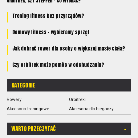
ORBITREK, CZY STEPPER - CO WYBRAĆ?
Trening fitness bez przyrządów?
Domowy fitness – wybieramy sprzęt
Jak dobrać rower dla osoby o większej masie ciała?
Czy orbitrek może pomóc w odchudzaniu?
KATEGORIE
Rowery
Orbitreki
Akcesoria treningowe
Akcesoria dla biegaczy
-
WARTO PRZECZYTAĆ