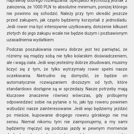
naprawdę dobrego rozwiązania. Specjaliści wychodzą jednak z
założenia, że 1000 PLN to absolutne minimum, poniżej którego
nie powinno się schodzić. Należy przy tym określić jeszcze
przed zakupem, jak często będziemy korzystali z jednośladu.
Jeśli rower ma być intensywnie użytkowany, dołożenie kilkuset
złotych do jego zakupu wcale nie będzie dużym i pozbawionym
uzasadnienia wydatkiem.
Podczas poszukiwania roweru dobrze jest też pamiętać, że
różnimy się między sobą nie tylko kolarskim doświadczeniem,
ale i wagą ciała. Jeśli więc jesteśmy dobrze zbudowani, musimy
liczyć się z tym, że tylko wytrzymały rower spełni nasze
oczekiwania. Nietrudno się domyślić, że będzie on
automatycznie rozwiązaniem droższym od tych, które
standardowo dostępne są w sprzedaży. Nasze potrzeby mają
kluczowe znaczenie również wówczas, gdy próbujemy
odpowiedzieć sobie na pytanie o to, jaki typ roweru powinien
wzbudzić nasze zainteresowanie. Jeśli więc będziemy jeździć
po mieście, kupowanie drogiego roweru górskiego nie ma
sensu. Niemal nikomu tym nie zaimponujemy, a my sami
będziemy męczyć się podczas jazdy w pewnym momencie