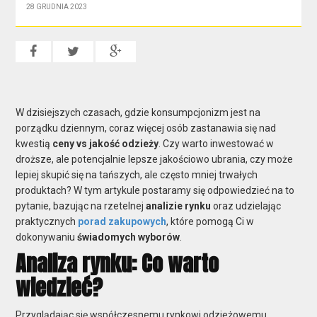
28 GRUDNIA 2023
W dzisiejszych czasach, gdzie konsumpcjonizm jest na
porządku dziennym, coraz więcej osób zastanawia się nad
kwestią
ceny vs jakość odzieży
. Czy warto inwestować w
droższe, ale potencjalnie lepsze jakościowo ubrania, czy może
lepiej skupić się na tańszych, ale często mniej trwałych
produktach? W tym artykule postaramy się odpowiedzieć na to
pytanie, bazując na rzetelnej
analizie rynku
oraz udzielając
praktycznych
porad zakupowych
, które pomogą Ci w
dokonywaniu
świadomych wyborów
.
Analiza rynku: Co warto
wiedzieć?
Przyglądając się współczesnemu rynkowi odzieżowemu,