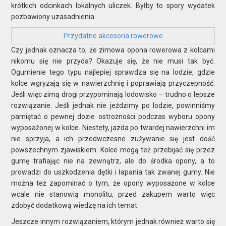
krótkich odcinkach lokalnych uliczek. Byłby to spory wydatek
pozbawiony uzasadnienia.
Przydatne akcesoria rowerowe
Czy jednak oznacza to, że zimowa opona rowerowa z kolcami
nikomu się nie przyda? Okazuje się, że nie musi tak być.
Ogumienie tego typu najlepiej sprawdza się na lodzie, gdzie
kolce wgryzają się w nawierzchnię i poprawiają przyczepność.
Jeśli więc zimą drogi przypominają lodowisko – trudno o lepsze
rozwiązanie. Jeśli jednak nie jeździmy po lodzie, powinniśmy
pamiętać o pewnej dozie ostrożności podczas wyboru opony
wyposażonej w kolce. Niestety, jazda po twardej nawierzchni im
nie sprzyja, a ich przedwczesne zużywanie się jest dość
powszechnym zjawiskiem. Kolce mogą też przebijać się przez
gumę trafiając nie na zewnątrz, ale do środka opony, a to
prowadzi do uszkodzenia dętki i łapania tak zwanej gumy. Nie
można też zapominać o tym, że opony wyposażone w kolce
wcale nie stanowią monolitu, przed zakupem warto więc
zdobyć dodatkową wiedzę na ich temat.
Jeszcze innym rozwiązaniem, którym jednak również warto się